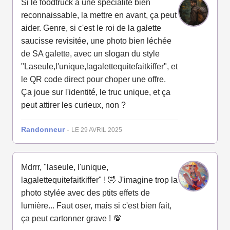
Si le foodtruck a une spécialité bien
reconnaissable, la mettre en avant, ça peut
aider. Genre, si c'est le roi de la galette
saucisse revisitée, une photo bien léchée
de SA galette, avec un slogan du style
"Laseule,l'unique,lagalettequitefaitkiffer", et
le QR code direct pour choper une offre.
Ça joue sur l'identité, le truc unique, et ça
peut attirer les curieux, non ?
Randonneur
-
LE 29 AVRIL 2025
Mdrrr, "laseule, l'unique,
lagalettequitefaitkiffer" ! 🤣 J'imagine trop la
photo stylée avec des ptits effets de
lumière... Faut oser, mais si c'est bien fait,
ça peut cartonner grave ! 💯